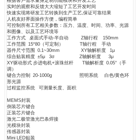
根据客户需求量身定制功能模块和开发工艺
实时的观察和反馈大大缩短了工艺开发时间
快速实现将研发工艺转换到生产工艺,保证可靠结果
人机友好界面操作方便，编程简单
可控制所有工艺相关参数：压力、温度、时间、功率、光源
和图像、以及工艺环境等
工作方式 桌面式手动-半自动 Z轴行程 150mm
工作范围 15*80（可定制） T轴行程 手动
器件尺寸范围 0.1~30mm XY轴解析度 1μ
综合贴装精度 ±5μ 3σ Z轴解析度 3μ
XY驱动形式 步进电机+滚珠丝杆 T轴解析度 0.05°（手
调）
键合力控制 20-1000g 照明系统 白色/黄色环
形光源
过程监控系统 可测量长度、面积
MEMS封装
倒装芯片键合
正装芯片键合
激光二极管激光巴条焊接
光模块封装
传感器封装
Mini LED贴装