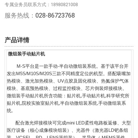
专属业务员联系方式：18980821008
服务热线：
028-86723768
产品详情
微组装手动贴片机
M-S平台是一款手动-半自动
微组装
系统。基于该平台开
发出M5S/M10S/M20S三款不同精度定位的机型。搭配吸嘴加
热模块、激光加热模块、UV点胶及固化模块、热氮保护气体
模块、基底预热模块、过程监控模块、
芯片倒装焊接模块。
微组装手动贴片机所含功能：贴片机,手动贴片机,科学研究所
贴片机,院校实验室贴片机,半自动微组装系统,手动微组装系
统,
配合激光焊接模块可完成mini LED柔性电路板返修、大型
医疗设备（核心成像模块组装）、光器件（激光器LD钯条组
装、VCSEL、PD、LENS等组装）、半导体（ MEMS器件、