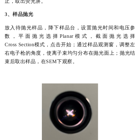
止，取出荧光屏。
3
、样品抛光
放入待抛光样品，降下样品台，设置抛光时间和电压参
数，平面抛光选择
Planar
模式，截面抛光选择
C
r
oss
S
ection
模式，点击开始；通过样品观测窗，调整左
右电子枪的角度，使离子束均匀分布在抛光面上；抛光结
束后取出样品，在
S
EM
下观察。