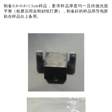
制备
0.8
×
0.8
×
1
.5cm
样品，要求样品厚度均一且待抛光面
平整（粗磨后用金刚砂纸打磨），制备好的样品用导电胶
粘在样品台上备用。