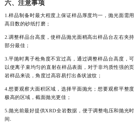
六、注意事项
1
.
样品制备时最大程度上保证样品厚度均一，抛光面需用
高目数的砂纸打磨；
2
.
调整样品台高度，使样品抛光面稍高出样品台左右夹持
部分最佳；
3
.
平抛时离子枪角度不宜过高，通过调整样品台高度，可
以使离子束均匀的直射在样品表面，对于非均质性强的页
岩样品来说，角度过高容易打出条状波纹；
4
.
想要观察大面积区域，选择平面抛光；想要观察平整度
极高的区域，截面抛光更佳；
5
.
抛光前最好提供
XRD
全岩数据，便于调整电压和抛光时
间.