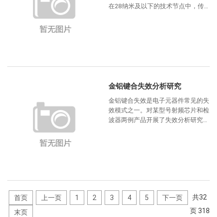
在28纳米及以下的技术节点中，传
统的光刻胶掩膜刻蚀工艺逐渐暴露出
其局限性，难以满足现代芯
金铝键合失效分析研究
金铝键合失效是电子元器件常见的失
效模式之一。对某型号射频芯片和检
波器两例产品开展了失效分析研究。
结果表明，一例失效产品出现了键合
丝脱落的情况，一例失效产
共
32
首页
上一页
1
2
3
4
5
下一页
页
318
末页