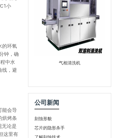
℃1小
水的环氧
0分钟，确
过程中水
气相清洗机
曲线，避
公司新闻
可能会导
的烘烤条
刻蚀形貌
现无论是
芯片的隐形杀手
但这里有
了解刻蚀技术