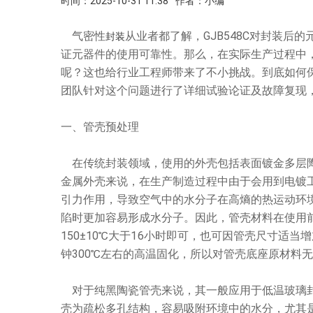
时间：2025-10-31 11:38
作者：小编
气密性
从业者都了解，GJB548C对封装后
封装
证元器件的使用可靠性。那么，在实际生产过程中，
呢？这也给行业工程师带来了不小挑战。到底如何保证
团队针对这个问题进行了详细试验论证及故障复现
一、管壳预处理
在传统封装领域，使用的外壳包括表面镀金多层陶
金属外壳来说，在生产制造过程中由于会用到电镀
引力作用，导致空气中的水分子在高熵的热运动环
陷时更加容易形成水分子。因此，管壳材料在使用
150±10℃大于16小时即可，也可因管壳尺寸适
钟300℃左右的高温固化，所以对管壳底座原材料
对于纯黑陶瓷管壳来说，其一般应用于低温玻璃封
壳为疏松多孔结构，容易吸附环境中的水分，尤其