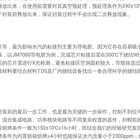
放出来，在使用前需要对其真空预处理，预处理条件为390±10
于封装前释放出来，保证封装过程中不会出现二次释放现象。
等，最为影响水汽的粘接剂主要为导电胶。因为它存在容易吸
以JM7000导电胶为例，完成芯片粘接后需在300℃下烧结9
后的芯片需进行X光检测，避免粘接区空洞面积较大，导致筛选
接材料要结合材料TDS及厂内烧结设备找出一条合理科学的烧结
装前的最后一步工作，也是最为关键的一步操作，控制不到位
、混合集成电路、功率模块电路等不同复杂程度的器件，封帽前
烤条件一般为150±10℃≥16小时，而结合我们的经验研究发
件为内置烘箱烘烤≥4小时也能保证水汽含量小于2000ppm，