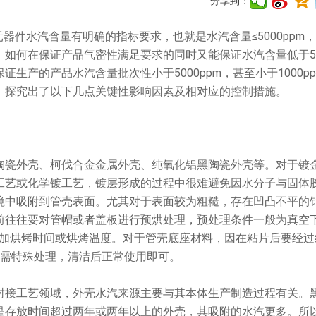
分享到：
的元器件水汽含量有明确的指标要求，也就是水汽含量≤5000ppm
如何在保证产品气密性满足要求的同时又能保证水汽含量低于500
生产的产品水汽含量批次性小于5000ppm，甚至小于1000p
，探究出了以下几点关键性影响因素及相对应的控制措施。
瓷外壳、柯伐合金金属外壳、纯氧化铝黑陶瓷外壳等。对于镀
工艺或化学镀工艺，镀层形成的过程中很难避免因水分子与固体
境中吸附到管壳表面。尤其对于表面较为粗糙，存在凹凸不平的
前往往要对管帽或者盖板进行预烘处理，预处理条件一般为真空
当增加烘烤时间或烘烤温度。对于管壳底座材料，因在粘片后要经过
无需特殊处理，清洁后正常使用即可。
接工艺领域，外壳水汽来源主要与其本体生产制造过程有关。
是存放时间超过两年或两年以上的外壳，其吸附的水汽更多。所