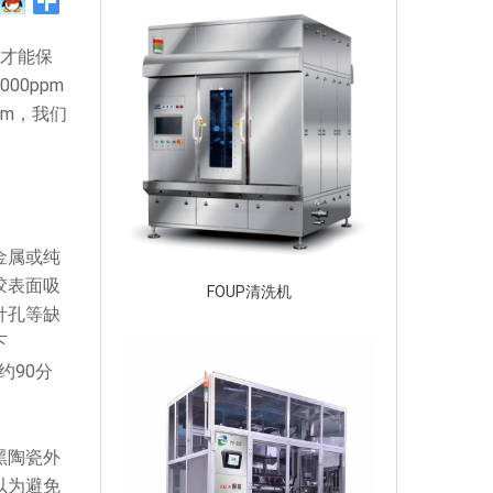
，才能保
0ppm
pm，我们
金属或纯
胶表面吸
FOUP清洗机
针孔等缺
下
约90分
黑陶瓷外
以为避免