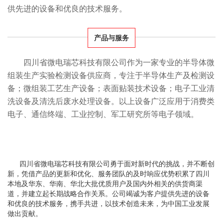
供先进的设备和优良的技术服务。
产品与服务
四川省微电瑞芯科技有限公司作为一家专业的半导体微
组装生产实验检测设备供应商，专注于半导体生产及检测设
备；微组装工艺生产设备；表面贴装技术设备；电子工业清
洗设备及清洗后废水处理设备。以上设备广泛应用于消费类
电子、通信终端、工业控制、军工研究所等电子领域。
四川省微电瑞芯科技有限公司勇于面对新时代的挑战，并不断创
新，凭借产品的更新和优化、服务团队的及时响应优势积累了四川
本地及华东、华南、华北大批优质用户及国内外相关的供货商渠
道，并建立起长期战略合作关系。公司竭诚为客户提供先进的设备
和优良的技术服务，携手共进，以技术创造未来，为中国工业发展
做出贡献。