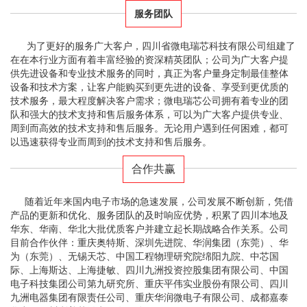
服务团队
为了更好的服务广大客户，四川省微电瑞芯科技有限公司组建了
在在本行业方面有着丰富经验的资深精英团队；公司为广大客户提
供先进设备和专业技术服务的同时，真正为客户量身定制最佳整体
设备和技术方案，让客户能购买到更先进的设备、享受到更优质的
技术服务，最大程度解决客户需求；微电瑞芯公司拥有着专业的团
队和强大的技术支持和售后服务体系，可以为广大客户提供专业、
周到而高效的技术支持和售后服务。无论用户遇到任何困难，都可
以迅速获得专业而周到的技术支持和售后服务。
合作共赢
随着近年来国内电子市场的急速发展，公司发展不断创新，凭借
产品的更新和优化、服务团队的及时响应优势，积累了四川本地及
华东、华南、华北大批优质客户并建立起长期战略合作关系。公司
目前合作伙伴：重庆奥特斯、深圳先进院、华润集团（东莞）、华
为（东莞）、无锡天芯、中国工程物理研究院绵阳九院、中芯国
际、上海斯达、上海捷敏、四川九洲投资控股集团有限公司、中国
电子科技集团公司第九研究所、重庆平伟实业股份有限公司、四川
九洲电器集团有限责任公司、重庆华润微电子有限公司、成都嘉泰