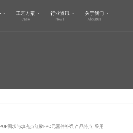
心
工艺方案
行业资讯
关于我们
Case
News
Aboutus
OP围坝与填充点红胶FPC元器件补强 产品特点: 采用