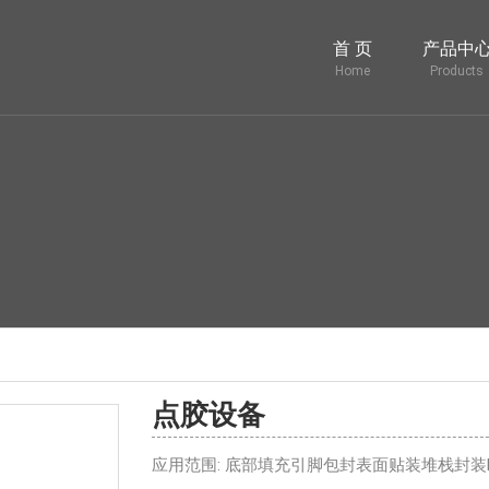
首 页
产品中
Home
Products
点胶设备
应用范围: 底部填充引脚包封表面贴装堆栈封装P