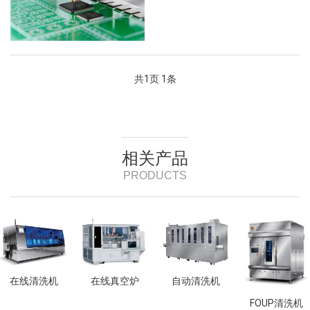
工序:丝印锡膏=>贴装元件=>回流焊
接 IB只有表面贴装的双面装配 工序:
丝印锡膏=>贴装元件=>回流焊接=>
反面=>丝印锡膏=>贴装元件=>回流
焊接**类 ...
共
1
页
1
条
相关产品
PRODUCTS
在线清洗机
在线真空炉
自动清洗机
FOUP清洗机