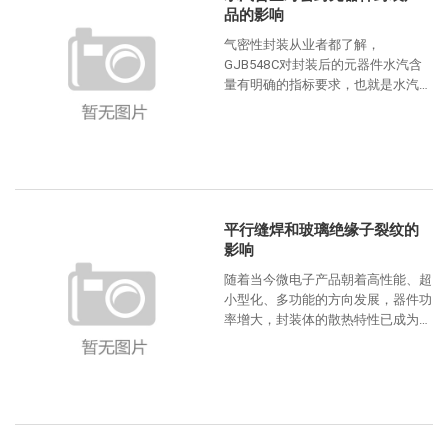
品的影响
气密性封装从业者都了解，
GJB548C对封装后的元器件水汽含
量有明确的指标要求，也就是水汽含
量5000ppm，才能保证元器件的使
用可靠性。那么，在实际生
平行缝焊和玻璃绝缘子裂纹的
影响
随着当今微电子产品朝着高性能、超
小型化、多功能的方向发展，器件功
率增大，封装体的散热特性已成为选
择合适的封装技术的一个重要因素。
以金属为外壳的封装是一种