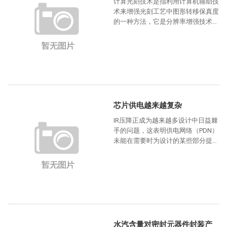
计算光刻技术是指利用计算机辅助技
术来增强光刻工艺中图形转移保真度
的一种方法，它是分辨率增强技术的
重要延伸。随着集成电路特征尺寸不
断缩小，传统的光刻技术面
芯片供电越来越复杂
IR压降正成为越来越多设计中日益棘
手的问题，这表明供电网络（PDN）
未能在需要时为设计的某些部分提供
足够的电流。不幸的是，这个问题没
有简单的解决办法。过去，当电
水汽含量对密封元器件封装产