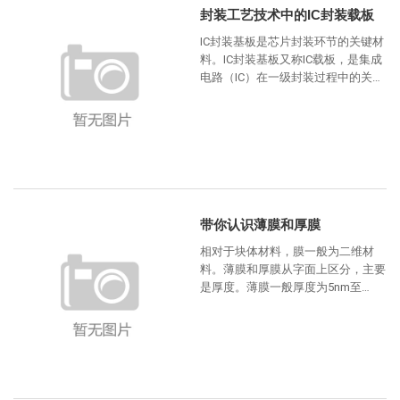
封装工艺技术中的IC封装载板
IC封装基板是芯片封装环节的关键材
料。IC封装基板又称IC载板，是集成
电路（IC）在一级封装过程中的关键
载体，与晶片、引线等经过封装测试
后共同组成芯片，
带你认识薄膜和厚膜
相对于块体材料，膜一般为二维材
料。薄膜和厚膜从字面上区分，主要
是厚度。薄膜一般厚度为5nm至
2.5μm，厚膜一般为2μm至25μm，但
厚度并不是区分薄膜