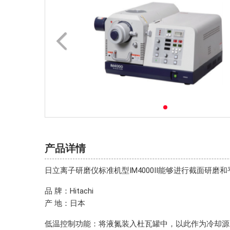
产品详情
日立离子研磨仪
标准机型IM4000Ⅱ能够进行截面研
品 牌：Hitachi
产 地：日本
低温控制功能：将液氮装入杜瓦罐中，以此作为冷却源间